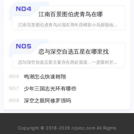
NO4
江南百景图伯虎青鸟在哪
江南百景图伯虎青鸟出现在周年庆椰影小岛探险地图内，解锁探险区域、推进主线剧情之后...
NO5
恋与深空自选五星在哪里找
恋与深空自选五星主要存在两处渠道，一是限时开放的特别许愿卡池，二是各类自选珍匣道...
鸣潮怎么快速翱翔
NO6
少年三国志光环有哪些
NO7
深空之眼阿修罗强吗
NO8
Copyright © 2018-2026 rcjxbc.com All Rights