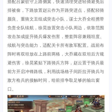
搭配吕蒙驻守上路侧翼，快速清理突进轻骑避免后
排被偷，下路放置赵云作为开路突进点，搭配轻骑
颜良、重骑文丑组成突击小队，谋士大乔全程携带
负责全队续航，徐晃放置突击小队周边，依靠范围
攻击加成提升骑兵爆发伤害，整套阵容兼顾坦度、
续航与突击能力，适配关卡所有敌军配置。战前布
阵时将双坦放在上路前两格，大乔藏在双坦后方规
避伤害，徐晃紧贴下路骑兵方阵，赵云置于骑兵最
前方开启冲锋路线，利用战场格子间距拉开骑兵与
敌方枪兵的接触时间，给前排争取足够的输出窗
口。