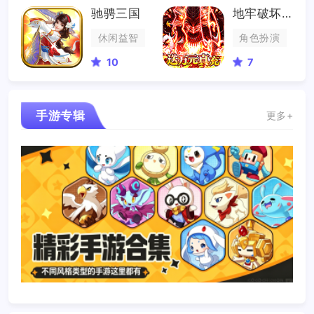
驰骋三国
地牢破坏神
休闲益智
角色扮演
10
7
手游专辑
更多+