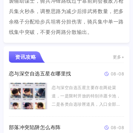
袭辅助谋士，骑兵冲锋路线过于靠前则会被敌方枪
兵集火秒杀，调整思路为减少后排武将数量，把多
余格子分配给步兵坦将分担伤害，骑兵集中单一路
线集中突破，不要分两路分散输出。
资讯攻略
更多+
恋与深空自选五星在哪里找
08-08
恋与深空自选五星主要存在两处渠
道，一是限时开放的特别许愿卡池，
二是各类自选珍匣道具，入口全部集
中在游...
部落冲突陷阱怎么布阵
08-08