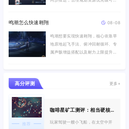
避免...
鸣潮怎么快速翱翔
08-08
鸣潮想要实现快速翱翔，核心依靠旱
地原地起飞手法、俯冲回耐循环、专
属声骸增益搭配以及耐力上限提升四
大要...
高分评测
更多+
咖啡星矿工测评：相当硬核的休闲游戏
玩家驾驶一艘小飞船，在太空中开
推荐