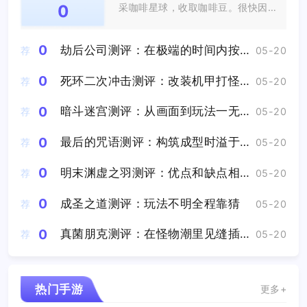
0
采咖啡星球，收取咖啡豆。很快因
为太困睡着...
0
劫后公司测评：在极端的时间内按照预先设定的唯一解去玩
荐
05-20
0
死环二次冲击测评：改装机甲打怪兽爽感拉满
荐
05-20
0
暗斗迷宫测评：从画面到玩法一无是处
荐
05-20
0
最后的咒语测评：构筑成型时溢于言表的成就感将直击心灵
荐
05-20
0
明末渊虚之羽测评：优点和缺点相比瑕不掩瑜
荐
05-20
0
成圣之道测评：玩法不明全程靠猜
荐
05-20
0
真菌朋克测评：在怪物潮里见缝插针的采集资源
荐
05-20
热门手游
更多+