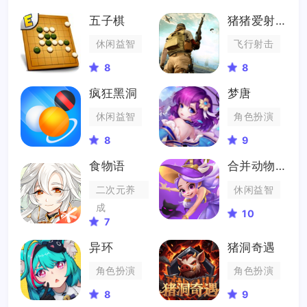
五子棋
猪猪爱射击
休闲益智
飞行射击
8
8
疯狂黑洞
梦唐
休闲益智
角色扮演
8
9
食物语
合并动物城
二次元养
休闲益智
成
10
7
异环
猪洞奇遇
角色扮演
角色扮演
8
9