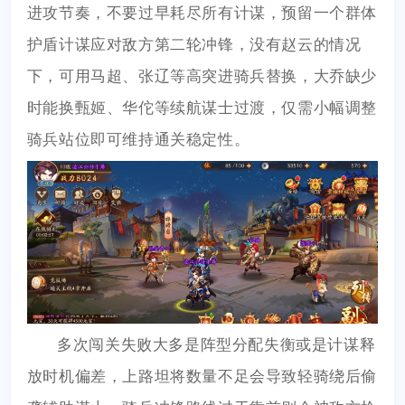
进攻节奏，不要过早耗尽所有计谋，预留一个群体
护盾计谋应对敌方第二轮冲锋，没有赵云的情况
下，可用马超、张辽等高突进骑兵替换，大乔缺少
时能换甄姬、华佗等续航谋士过渡，仅需小幅调整
骑兵站位即可维持通关稳定性。
多次闯关失败大多是阵型分配失衡或是计谋释
放时机偏差，上路坦将数量不足会导致轻骑绕后偷