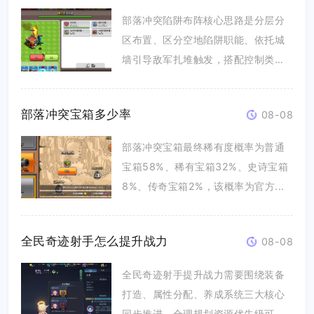
部落冲突陷阱布阵核心思路是分层分
区布置、区分空地陷阱职能、依托城
墙引导敌军扎堆触发，搭配控制类陷
阱压...
部落冲突宝箱多少率
08-08
部落冲突宝箱最终稀有度概率为普通
宝箱58%、稀有宝箱32%、史诗宝箱
8%、传奇宝箱2%，该概率为官方...
全民奇迹射手怎么提升战力
08-08
全民奇迹射手提升战力需要围绕装备
打造、属性分配、养成系统三大核心
同步推进，合理规划资源优先级可以