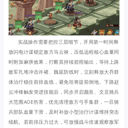
实战操作需要把控三层细节，开局第一时间释
放闪电计谋锁定敌方马云禄，压低远程核心血量同
时附加麻痹效果，打断其持续箭雨输出，等待上路
敌军扎堆冲击许褚、魏延防线时，立刻释放大乔群
体治疗稳住前排血线，避免坦将提前倒地。下路赵
云冲锋触发突进技能后，同步开启颜良、文丑骑兵
大范围AOE伤害，优先清理敌方弓手集群，一旦骑
兵部队血量下滑，及时补放小型治疗计谋维持突击
续航。若前排压力过大，可放慢战斗倍速观察敌军