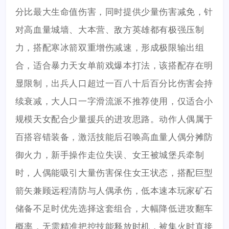
分比最大生命值伤害，同时提供少量伤害减免，针
对高血量城墙、大本营、敌方英雄都有极强压制
力，搭配寒冰箭双重增伤减速，形成极限输出组
合，适合暴力天女单前戏爆本打法，该搭配存在明
显限制，出兵人口超过一百八十后百分比伤害会持
续衰减，大人口一字滑流派不推荐使用，仅适合小
规模天女配合少量援兵的进攻思路。动作人偶属于
百搭容错装备，激活技能后召唤高血量人偶分摊防
御火力，新手操作走位失误、女王被城堡兵牵制
时，人偶能吸引大量伤害保住女王状态，搭配巨型
箭矢兼顾远程清防与人偶承伤，低本速本玩家矿石
储备不足时优先选择这套组合，大幅降低进攻翻车
概率，无需精准把控技能释放时机，被集火时直接