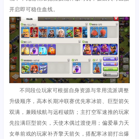
开启即可稳住血线。
不同段位玩家可根据自身资源与常用流派调整
升级顺序，高本长期冲联赛优先寒冰箭、巨型箭矢
双满，兼顾续航与远程破防；主打空军速推的玩家
先拉满巨型箭矢，天使木偶过渡使用；偏爱暴力天
女单前戏的玩家补齐擎天箭矢，搭配寒冰箭打出爆