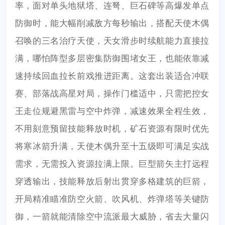
率，面对单头地狱塔、连弩、巨石碑等高爆发单点
防御时，能大幅削减敌方每秒输出，搭配天使木偶
召唤的三名治疗天使，天女滑步时续航能力直接拉
满，哪怕阵型多层密集防御围堵女王，也能依靠减
速持续回血拉长前戏推进距离。这套出装适合冲联
赛、部落战高星对局，操作门槛适中，只需把控女
王走位规避黑雷与空中炸弹，减速效果全程生效，
不用刻意预留技能释放时机，矿石资源有限时优先
将寒冰箭升满，天使木偶升至十五级即可满足实战
需求，无需投入资源拉满上限。巨型箭矢主打远程
穿透输出，技能释放后射出贯穿多格建筑的巨箭，
开局精准瞄准防空火箭、吹风机、炸弹塔等关键防
御，一箭就能清除空中流派最大威胁，省去大量闪