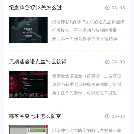
纪念碑谷1到3关怎么过
08-08
纪念碑谷1的1到3关核心通关逻辑围绕
机关旋转、平台滑动与按钮触发展
开，第一关作为教学关卡只需转动核
心...
无期迷途诺克丝怎么获得
08-08
无期迷途诺克丝（诺克斯）主要获取
途径为新手七日任务免费领取，错过
新手任务的账号，可以通过常驻追踪
招募...
部落冲突七本怎么防空
08-08
部落冲突七本防空的核心方案是三防