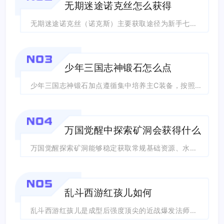
无期迷途诺克丝怎么获得
无期迷途诺克丝（诺克斯）主要获取途径为新手七日任务免费领取，错过新手任务的账号，...
NO3
少年三国志神锻石怎么点
少年三国志神锻石加点遵循集中培养主C装备，按照武器＞饰品＞腰带＞护甲的部位顺序逐...
NO4
万国觉醒中探索矿洞会获得什么
万国觉醒探索矿洞能够稳定获取常规基础资源、水晶类赛季专属材料、各类养成道具、装备...
NO5
乱斗西游红孩儿如何
乱斗西游红孩儿是成型后强度顶尖的近战爆发法师，副本、篝火、排行榜、修罗血战全场景...