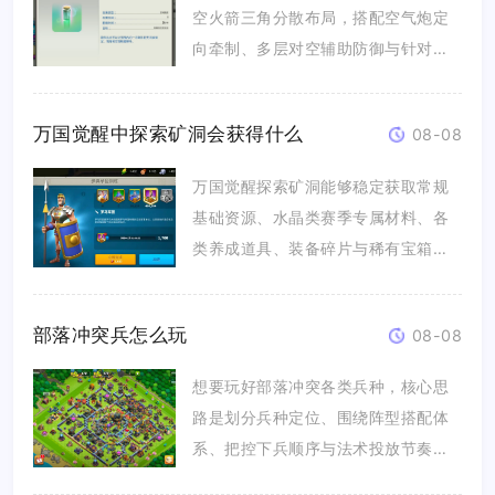
空火箭三角分散布局，搭配空气炮定
向牵制、多层对空辅助防御与针对性
空陷...
万国觉醒中探索矿洞会获得什么
08-08
万国觉醒探索矿洞能够稳定获取常规
基础资源、水晶类赛季专属材料、各
类养成道具、装备碎片与稀有宝箱奖
励，...
部落冲突兵怎么玩
08-08
想要玩好部落冲突各类兵种，核心思
路是划分兵种定位、围绕阵型搭配体
系、把控下兵顺序与法术投放节奏，
地面...