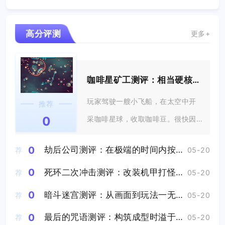
高分评测
更多+
咖啡星矿工测评：相当硬核的休闲游戏
玩家驾驶一艘小飞船，在太空中开
推荐
0
采咖啡星球，收取咖啡豆。很快因
为太困睡着...
0
劫后公司测评：在极端的时间内按照预先设定的唯一解去玩
荐
05-20
0
死环二次冲击测评：改装机甲打怪兽爽感拉满
荐
05-20
0
暗斗迷宫测评：从画面到玩法一无是处
荐
05-20
0
最后的咒语测评：构筑成型时溢于言表的成就感将直击心灵
荐
05-20