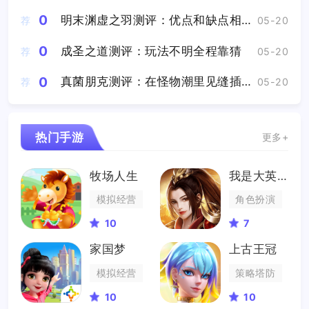
0
明末渊虚之羽测评：优点和缺点相比瑕不掩瑜
荐
05-20
0
成圣之道测评：玩法不明全程靠猜
荐
05-20
0
真菌朋克测评：在怪物潮里见缝插针的采集资源
荐
05-20
热门手游
更多+
牧场人生
我是大英雄
模拟经营
角色扮演
10
7
家国梦
上古王冠
模拟经营
策略塔防
10
10