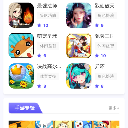
最强法师
戮仙破天
策略塔防
角色扮演
10
9
萌宠星球
驰骋三国
休闲益智
休闲益智
6
10
决战高尔夫
异环
体育竞技
角色扮演
8
8
手游专辑
更多+