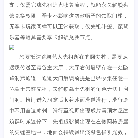
支，仅需完成先祖追光收集流程，就能永久解锁头
饰兑换权限，季卡不影响这两款帽子的领取门槛，
无季卡玩家同样可以正常获取，仅先祖斗篷、琵琶
乐器等道具需要季卡解锁兑换节点。
想要抵达跳舞艺人先祖所在的圆梦村，需要从
遇境传送至霞谷主大厅，大厅右侧墙壁存在一处隐
藏洞窟通道，通道大门解锁前提是已经收集任意一
位暮土常驻先祖，未解锁暮土先祖的角色无法开启
门洞。推门进入洞窟后顺着冰面滑道滑行，滑行途
中不用全速冲刺，滑行至视野出现成片雪顶木屋建
筑群时减速停下，先祖虚影就出现在左侧两栋房屋
的夹缝空地中，地面会持续飘出淡紫色指引光效，