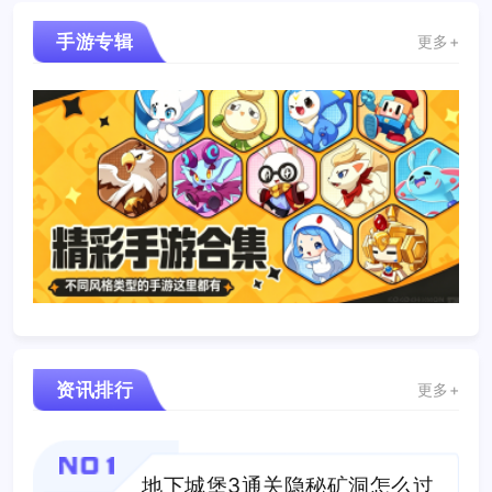
手游专辑
更多+
资讯排行
更多+
NO1
地下城堡3通关隐秘矿洞怎么过