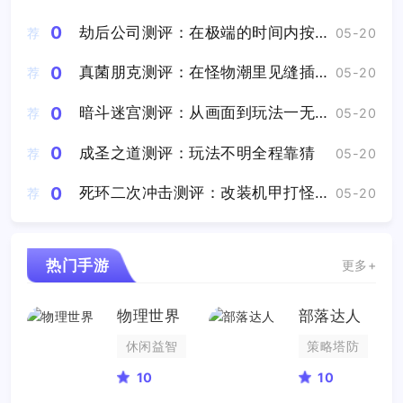
0
劫后公司测评：在极端的时间内按照预先设定的唯一解去玩
荐
05-20
0
真菌朋克测评：在怪物潮里见缝插针的采集资源
荐
05-20
0
暗斗迷宫测评：从画面到玩法一无是处
荐
05-20
0
成圣之道测评：玩法不明全程靠猜
荐
05-20
0
死环二次冲击测评：改装机甲打怪兽爽感拉满
荐
05-20
热门手游
更多+
物理世界
部落达人
休闲益智
策略塔防
10
10