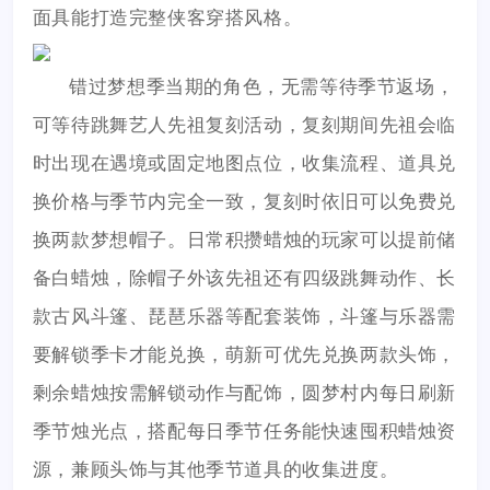
面具能打造完整侠客穿搭风格。
错过梦想季当期的角色，无需等待季节返场，
可等待跳舞艺人先祖复刻活动，复刻期间先祖会临
时出现在遇境或固定地图点位，收集流程、道具兑
换价格与季节内完全一致，复刻时依旧可以免费兑
换两款梦想帽子。日常积攒蜡烛的玩家可以提前储
备白蜡烛，除帽子外该先祖还有四级跳舞动作、长
款古风斗篷、琵琶乐器等配套装饰，斗篷与乐器需
要解锁季卡才能兑换，萌新可优先兑换两款头饰，
剩余蜡烛按需解锁动作与配饰，圆梦村内每日刷新
季节烛光点，搭配每日季节任务能快速囤积蜡烛资
源，兼顾头饰与其他季节道具的收集进度。