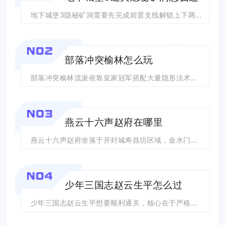
地下城堡3隐秘矿洞需要先完成前置支线解锁上下两层入口，搭配纯物理或者纯法术单一伤...
NO2
部落冲突榆林怎么玩
部落冲突榆林流派依靠皇家冠军搭配大量隐形法术完成前戏破核，再用龙骑与火龙主力部队...
NO3
燕云十六声赵府在哪里
燕云十六声赵府坐落于开封城寿昌坊区域，金水门街传送碑东侧，也就是玩家常说的赵普宅...
NO4
少年三国志赵云生平怎么过
少年三国志赵云生平想要顺利通关，核心在于严格遵循剧情顺序推进任务、活用地图地形拉...