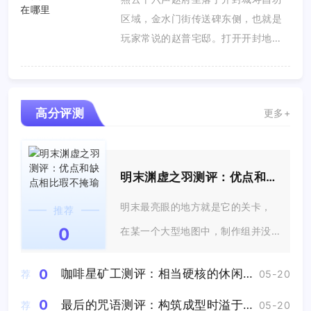
区域，金水门街传送碑东侧，也就是
玩家常说的赵普宅邸。打开开封地
图，定...
高分评测
更多+
明末渊虚之羽测评：优点和缺点相比瑕不掩瑜
明末最亮眼的地方就是它的关卡，
推荐
0
在某一个大型地图中，制作组并没
有洋洋洒洒...
0
咖啡星矿工测评：相当硬核的休闲游戏
荐
05-20
0
最后的咒语测评：构筑成型时溢于言表的成就感将直击心灵
荐
05-20