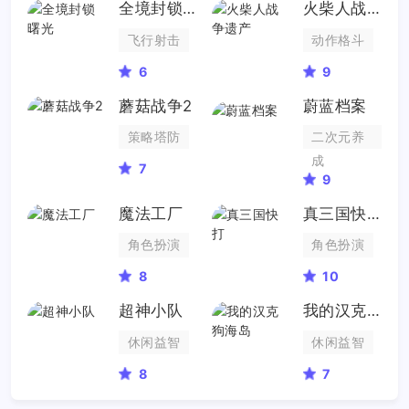
全境封锁曙光
火柴人战争遗产
飞行射击
动作格斗
6
9
蘑菇战争2
蔚蓝档案
策略塔防
二次元养
成
7
9
魔法工厂
真三国快打
角色扮演
角色扮演
8
10
超神小队
我的汉克狗海岛
休闲益智
休闲益智
8
7