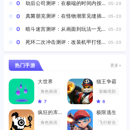
0
劫后公司测评：在极端的时间内按照预先设定的唯一解去玩
荐
05-20
0
真菌朋克测评：在怪物潮里见缝插针的采集资源
荐
05-20
0
暗斗迷宫测评：从画面到玩法一无是处
荐
05-20
0
死环二次冲击测评：改装机甲打怪兽爽感拉满
荐
05-20
热门手游
更多+
大世界
猫王争霸
角色扮演
策略塔防
7
6
疯狂的库库姆
极限逃生
角色扮演
飞行射击