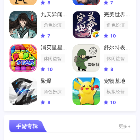
8
7
九天异闻录
完美世界手游
角色扮演
角色扮演
7
10
消灭星星2017
舒尔特表格
休闲益智
休闲益智
10
8
聚爆
宠物基地
角色扮演
模拟经营
8
10
手游专辑
更多+