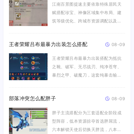
江南百景图提速主要依靠特殊居民天
赋搭配珍宝、神像区域集中布局、建
筑等级优化、跨城市资源调配以及加
速道...
王者荣耀吕布最暴力出装怎么搭配
08-09
王者荣耀吕布最暴力出装搭配为抵抗
之靴、破军、无尽战刃、纯净苍穹、
暴烈之甲、破魔刀，这套纯暴击输出
流出...
部落冲突怎么配胖子
08-09
胖子主流搭配分为三套适配全阶段成
型阵容，低本资源掠夺首选胖屌流，
六本解锁天使后切换天胖流，八本及