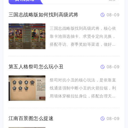
三国志战略版如何找到高级武将
08-09
三国志战略版找到高级武将，核心依
靠卡池筛选抽卡、求贤令定向兑换，
搭配寻访、赛季奖励等渠道，做好金
铢资...
第五人格祭司怎么玩小丑
08-09
祭司对抗小丑的核心玩法，是依靠直
线通道强制中断小丑的火箭拉锯，利
用墙体穿梭拉扯身位，搭配合理天赋
与点...
江南百景图怎么提速
08-09