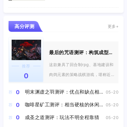
部落...
高分评测
更多+
最后的咒语测评：构筑成型时溢于言表的成就感将直击心灵
这款兼具了回合制rpg、基地建设和
推荐
0
肉鸽元素的策略战棋游戏，堪称近
几年以...
0
明末渊虚之羽测评：优点和缺点相比瑕不掩瑜
荐
05-20
0
咖啡星矿工测评：相当硬核的休闲游戏
荐
05-20
0
成圣之道测评：玩法不明全程靠猜
荐
05-20