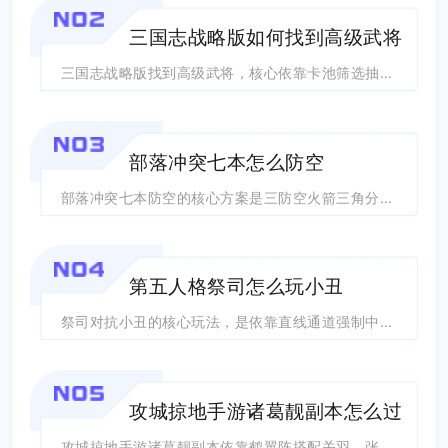
NO2
三国志战略版如何找到高级武将
三国志战略版找到高级武将，核心依靠卡池筛选抽卡、求贤令定向兑换，搭配寻访、赛季奖...
NO3
部落冲突七本怎么防空
部落冲突七本防空的核心方案是三防空火箭三角分散布局，搭配空气炮定向牵制、多层对空...
NO4
第五人格祭司怎么玩小丑
祭司对抗小丑的核心玩法，是依靠直线通道强制中断小丑的火箭拉锯，利用墙体穿梭拉扯身...
NO5
攻城掠地手游诸葛靓副本怎么过
攻城掠地手游诸葛靓副本依靠鹤翼阵搭配关羽、张飞、太史慈、陆逊四将固定排阵，把控战...