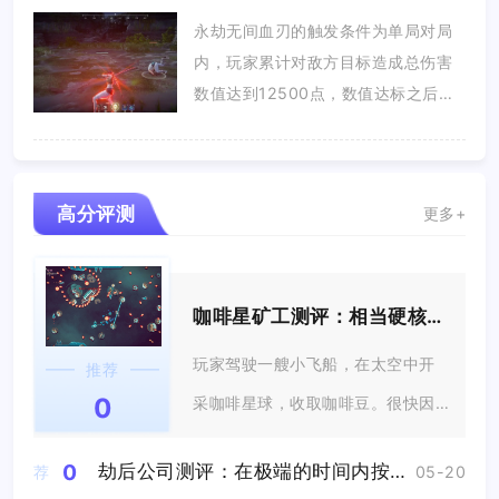
永劫无间血刃的触发条件为单局对局
内，玩家累计对敌方目标造成总伤害
数值达到12500点，数值达标之后
就...
高分评测
更多+
咖啡星矿工测评：相当硬核的休闲游戏
玩家驾驶一艘小飞船，在太空中开
推荐
0
采咖啡星球，收取咖啡豆。很快因
为太困睡着...
0
劫后公司测评：在极端的时间内按照预先设定的唯一解去玩
荐
05-20