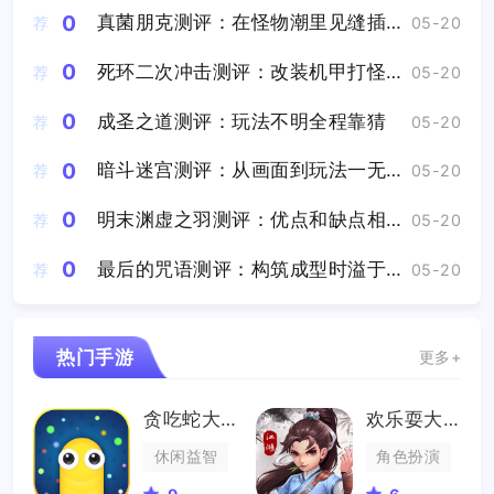
0
真菌朋克测评：在怪物潮里见缝插针的采集资源
荐
05-20
0
死环二次冲击测评：改装机甲打怪兽爽感拉满
荐
05-20
0
成圣之道测评：玩法不明全程靠猜
荐
05-20
0
暗斗迷宫测评：从画面到玩法一无是处
荐
05-20
0
明末渊虚之羽测评：优点和缺点相比瑕不掩瑜
荐
05-20
0
最后的咒语测评：构筑成型时溢于言表的成就感将直击心灵
荐
05-20
热门手游
更多+
贪吃蛇大战
欢乐耍大牌
休闲益智
角色扮演