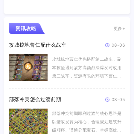
资讯攻略
更多+
攻城掠地曹仁配什么战车
08-06
攻城掠地曹仁优先搭配第二战车，副
本攻坚遇到敌方高额战法爆发时改用
第三战车，资源有限的环境下曹仁更
适合...
部落冲突怎么过渡前期
08-05
部落冲突前期顺利过渡的核心思路是
以进攻发育为核心，合理规划建筑升
级顺序、谨慎分配宝石、掌握高效打