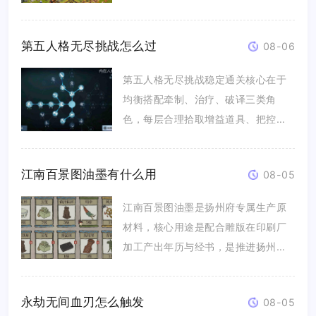
资源...
第五人格无尽挑战怎么过
08-06
第五人格无尽挑战稳定通关核心在于
均衡搭配牵制、治疗、破译三类角
色，每层合理拾取增益道具、把控地
图转点...
江南百景图油墨有什么用
08-05
江南百景图油墨是扬州府专属生产原
材料，核心用途是配合雕版在印刷厂
加工产出年历与经书，是推进扬州府
建设...
永劫无间血刃怎么触发
08-05