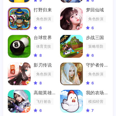
9
6
打野归来
梦回仙域
角色扮演
角色扮演
6
6
台球世界
步战三国
体育竞技
策略塔防
8
6
影刃传说
守护者传说
角色扮演
角色扮演
8
6
高能英雄体验服
我的农场物语
飞行射击
模拟经营
6
7