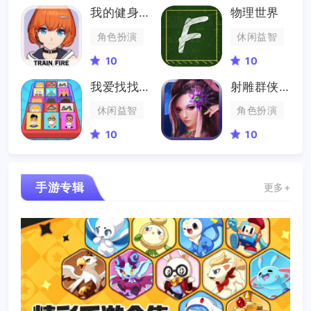
我的健身教练2
物理世界
角色扮演
休闲益智
10
10
我爱找找茬
射雕群侠传
休闲益智
角色扮演
10
10
手游专辑
更多+