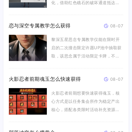
化，借助红色礁石的破坏通道抵达终
点，全...
恋与深空专属教学怎么获得
08-07
黎深五星思念专属教学仅能在限时开
启的二次撞击限定许愿UP池中抽取获
取，该思念属于活动限定卡牌，不会
加...
火影忍者前期魂玉怎么快速获得
08-07
火影忍者前期想要快速获得魂玉，核
心方式是以任务集会所作为稳定产出
核心，搭配各类限时活动补充资源，
合理...