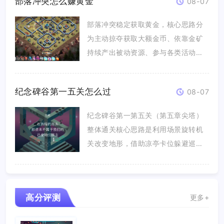
部落冲突怎么赚黄金
08-07
部落冲突稳定获取黄金，核心思路分
为主动掠夺获取大额金币、依靠金矿
持续产出被动资源、参与各类活动领
取固...
纪念碑谷第一五关怎么过
08-07
纪念碑谷第一第五关（第五章尖塔）
整体通关核心思路是利用场景旋转机
关改变地形，借助凉亭卡位躲避巡逻
乌鸦...
高分评测
更多+