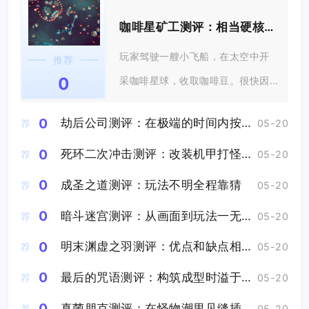
咖啡星矿工测评：相当硬核的休闲游戏
玩家驾驶一艘小飞船，在太空中开
推荐
0
采咖啡星球，收取咖啡豆。很快因
为太困睡着...
0
劫后公司测评：在极端的时间内按照预先设定的唯一解去玩
荐
05-20
0
死环二次冲击测评：改装机甲打怪兽爽感拉满
荐
05-20
0
成圣之道测评：玩法不明全程靠猜
荐
05-20
0
暗斗迷宫测评：从画面到玩法一无是处
荐
05-20
0
明末渊虚之羽测评：优点和缺点相比瑕不掩瑜
荐
05-20
0
最后的咒语测评：构筑成型时溢于言表的成就感将直击心灵
荐
05-20
0
真菌朋克测评：在怪物潮里见缝插针的采集资源
荐
05-20