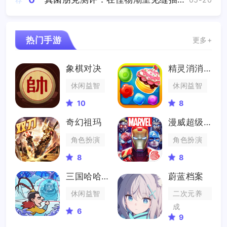
热门手游
更多+
象棋对决
精灵消消乐
休闲益智
休闲益智
10
8
奇幻祖玛
漫威超级战争
角色扮演
角色扮演
8
8
三国哈哈哈
蔚蓝档案
休闲益智
二次元养
成
6
9