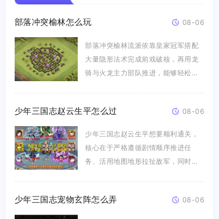
部落冲突榆林怎么玩
08-06
部落冲突榆林流派依靠皇家冠军搭配
大量隐形法术完成前戏破核，再用龙
骑与火龙主力部队推进，能够轻松突
破密...
少年三国志赵云生平怎么过
08-06
少年三国志赵云生平想要顺利通关，
核心在于严格遵循剧情顺序推进任
务、活用地图地形拉扯敌军，同时提
前强化...
少年三国志宠物玄阵怎么弄
08-06