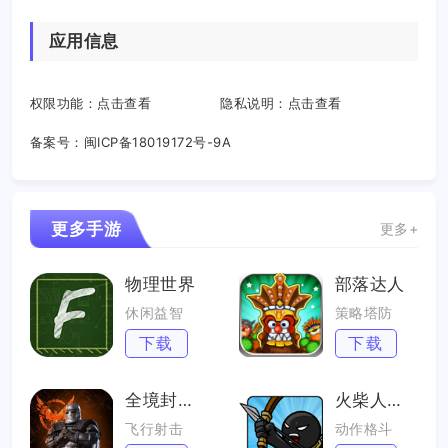
应用信息
权限功能：
点击查看
隐私说明：
点击查看
备案号：
闽ICP备18019172号-9A
更多手游
更多+
物理世界
部落达人
休闲益智
策略塔防
下载
下载
全境封锁曙光
火柴人战争遗产
飞行射击
动作格斗