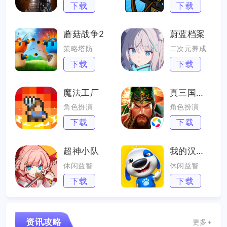
下载
下载
蘑菇战争2
蔚蓝档案
策略塔防
二次元养成
下载
下载
魔法工厂
真三国快打
角色扮演
角色扮演
下载
下载
超神小队
我的汉克狗海岛
休闲益智
休闲益智
下载
下载
资讯攻略
更多+