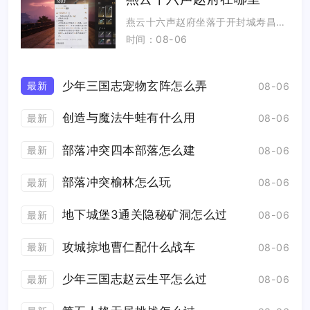
燕云十六声赵府坐落于开封城寿昌坊区域，金水门街传送碑东侧，也就是玩家常说的赵普宅邸。打开开封地图，定位寿昌坊金...
时间：08-06
少年三国志宠物玄阵怎么弄
最新
08-06
创造与魔法牛蛙有什么用
最新
08-06
部落冲突四本部落怎么建
最新
08-06
部落冲突榆林怎么玩
最新
08-06
地下城堡3通关隐秘矿洞怎么过
最新
08-06
攻城掠地曹仁配什么战车
最新
08-06
少年三国志赵云生平怎么过
最新
08-06