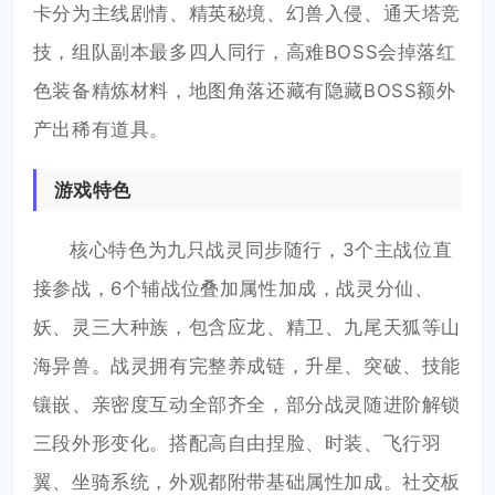
卡分为主线剧情、精英秘境、幻兽入侵、通天塔竞
技，组队副本最多四人同行，高难BOSS会掉落红
色装备精炼材料，地图角落还藏有隐藏BOSS额外
产出稀有道具。
游戏特色
核心特色为九只战灵同步随行，3个主战位直
接参战，6个辅战位叠加属性加成，战灵分仙、
妖、灵三大种族，包含应龙、精卫、九尾天狐等山
海异兽。战灵拥有完整养成链，升星、突破、技能
镶嵌、亲密度互动全部齐全，部分战灵随进阶解锁
三段外形变化。搭配高自由捏脸、时装、飞行羽
翼、坐骑系统，外观都附带基础属性加成。社交板