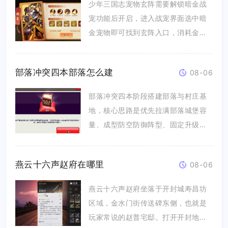
少年三国志宠物玄阵需要解锁暗金战
宠功能后开启，进入战宠界面选中暗
金宠物即可找到玄阵入口，消耗金色
战宠...
部落冲突四本部落怎么建
08-06
部落冲突四本阶段搭建部落与村庄基
地，核心思路是优先拉满部落城堡容
量、成型防空防御阵型、固定升级顺
序搭...
燕云十六声赵府在哪里
08-06
燕云十六声赵府坐落于开封城寿昌坊
区域，金水门街传送碑东侧，也就是
玩家常说的赵普宅邸。打开开封地