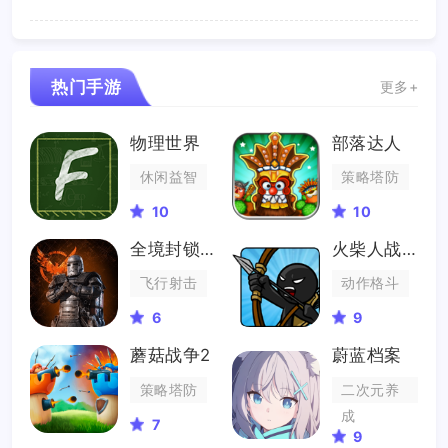
图，定...
热门手游
更多+
物理世界
部落达人
休闲益智
策略塔防
10
10
全境封锁曙光
火柴人战争遗产
飞行射击
动作格斗
6
9
蘑菇战争2
蔚蓝档案
策略塔防
二次元养
成
7
9