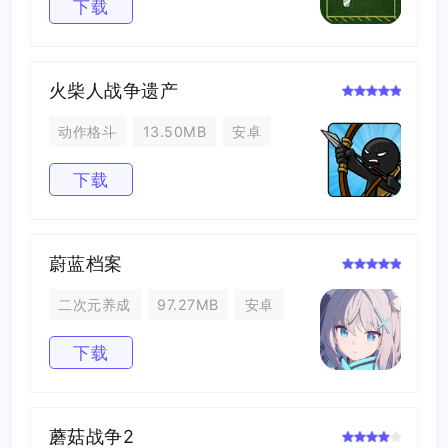
下载
火柴人战争遗产
动作格斗
13.50MB
安卓
下载
蔚蓝档案
二次元养成
97.27MB
安卓
下载
蘑菇战争2