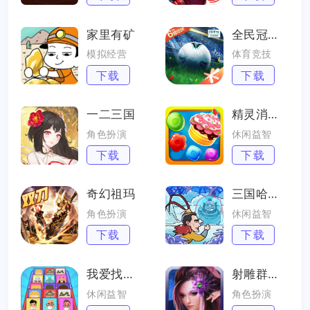
家里有矿
全民冠军足球
模拟经营
体育竞技
下载
下载
一二三国
精灵消消乐
角色扮演
休闲益智
下载
下载
奇幻祖玛
三国哈哈哈
角色扮演
休闲益智
下载
下载
我爱找找茬
射雕群侠传
休闲益智
角色扮演