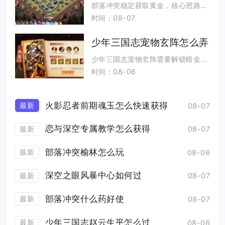
部落冲突稳定获取黄金，核心思路分为主动掠夺获取大额金币、依靠金矿持续产出被动资源、参与各类活动领取固定奖励三类...
时间：08-07
少年三国志宠物玄阵怎么弄
少年三国志宠物玄阵需要解锁暗金战宠功能后开启，进入战宠界面选中暗金宠物即可找到玄阵入口，消耗金色战宠碎片提升玄...
时间：08-06
火影忍者前期魂玉怎么快速获得
最新
08-07
恋与深空专属教学怎么获得
最新
08-07
部落冲突榆林怎么玩
最新
08-06
深空之眼风暴中心如何过
最新
08-07
部落冲突什么药好使
最新
08-07
少年三国志赵云生平怎么过
最新
08-06