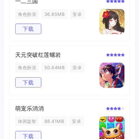
一二三国
角色扮演
36.85MB
安卓
下载
天元突破红莲螺岩
角色扮演
50.64MB
安卓
下载
萌宠乐消消
休闲益智
88.41MB
安卓
下载