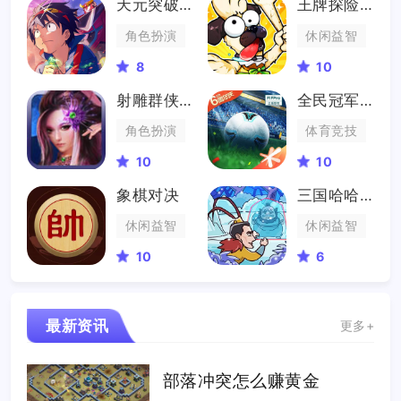
天元突破红莲螺岩
王牌探险家
角色扮演
休闲益智
8
10
射雕群侠传
全民冠军足球
角色扮演
体育竞技
10
10
象棋对决
三国哈哈哈
休闲益智
休闲益智
10
6
最新资讯
更多+
部落冲突怎么赚黄金