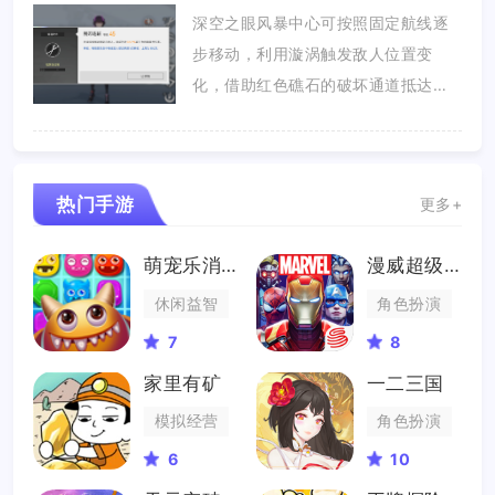
深空之眼风暴中心可按照固定航线逐
步移动，利用漩涡触发敌人位置变
化，借助红色礁石的破坏通道抵达终
点，全...
热门手游
更多+
萌宠乐消消
漫威超级战争
休闲益智
角色扮演
7
8
家里有矿
一二三国
模拟经营
角色扮演
6
10