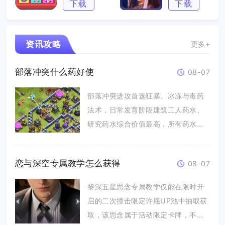
下载
下载
资讯攻略
更多+
部落冲突什么药好使
08-07
部落冲突进攻首选狂暴、冰冻与毒药
法术，日常发育阶段建筑工人药水、
研究药水综合价值最高，所有药水不
存在...
恋与深空专属教学怎么获得
08-07
黎深五星思念专属教学仅能在限时开
启的二次撞击限定许愿UP池中抽取获
取，该思念属于活动限定卡牌，不会