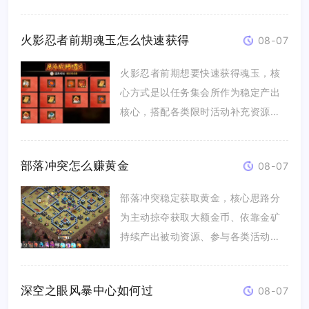
加...
火影忍者前期魂玉怎么快速获得
08-07
火影忍者前期想要快速获得魂玉，核
心方式是以任务集会所作为稳定产出
核心，搭配各类限时活动补充资源，
合理...
部落冲突怎么赚黄金
08-07
部落冲突稳定获取黄金，核心思路分
为主动掠夺获取大额金币、依靠金矿
持续产出被动资源、参与各类活动领
取固...
深空之眼风暴中心如何过
08-07