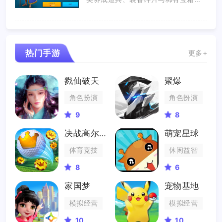
励，...
热门手游
更多+
戮仙破天
聚爆
角色扮演
角色扮演
9
8
决战高尔夫
萌宠星球
体育竞技
休闲益智
8
6
家国梦
宠物基地
模拟经营
模拟经营
10
10