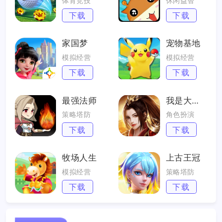
体育竞技
休闲益智
下载
下载
家国梦
宠物基地
模拟经营
模拟经营
下载
下载
最强法师
我是大英雄
策略塔防
角色扮演
下载
下载
牧场人生
上古王冠
模拟经营
策略塔防
下载
下载