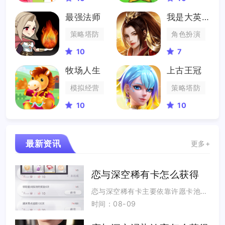
最强法师
我是大英雄
策略塔防
角色扮演
10
7
牧场人生
上古王冠
模拟经营
策略塔防
10
10
最新资讯
更多+
恋与深空稀有卡怎么获得
恋与深空稀有卡主要依靠许愿卡池抽取、碎片积攒合成、活动奖励以及累抽珍匣兑换这四大渠道获得，吃透卡池保底规则、坚...
时间：08-09