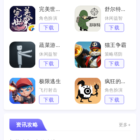
完美世界手游
舒尔特表格
角色扮演
休闲益智
下载
下载
蔬菜游乐场
猫王争霸
休闲益智
策略塔防
下载
下载
极限逃生
疯狂的库库姆
飞行射击
角色扮演
下载
下载
资讯攻略
更多+