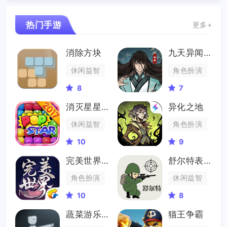
热门手游
更多+
消除方块
九天异闻录
休闲益智
角色扮演
8
7
消灭星星2017
异化之地
休闲益智
角色扮演
10
9
完美世界手游
舒尔特表格
角色扮演
休闲益智
10
8
蔬菜游乐场
猫王争霸