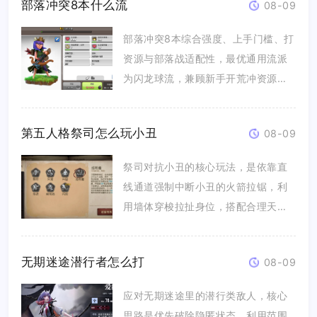
部落冲突8本什么流
08-09
部落冲突8本综合强度、上手门槛、打
资源与部落战适配性，最优通用流派
为闪龙球流，兼顾新手开荒冲资源与
高...
第五人格祭司怎么玩小丑
08-09
祭司对抗小丑的核心玩法，是依靠直
线通道强制中断小丑的火箭拉锯，利
用墙体穿梭拉扯身位，搭配合理天赋
与点...
无期迷途潜行者怎么打
08-09
应对无期迷途里的潜行类敌人，核心
思路是优先破除隐匿状态、利用范围