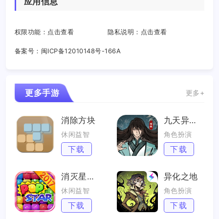
应用信息
权限功能：
点击查看
隐私说明：
点击查看
备案号：
闽ICP备12010148号-166A
更多手游
更多+
消除方块
九天异闻录
休闲益智
角色扮演
下载
下载
消灭星星2017
异化之地
休闲益智
角色扮演
下载
下载