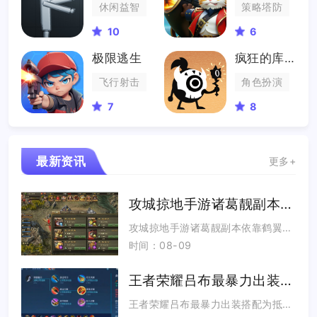
休闲益智
策略塔防
10
6
极限逃生
疯狂的库库姆
飞行射击
角色扮演
7
8
最新资讯
更多+
攻城掠地手游诸葛靓副本怎么过
攻城掠地手游诸葛靓副本依靠鹤翼阵搭配关羽、张飞、太史慈、陆逊四将固定排阵，把控战法释放节点、配齐高阶宝石与真套...
时间：08-09
王者荣耀吕布最暴力出装怎么搭配
王者荣耀吕布最暴力出装搭配为抵抗之靴、破军、无尽战刃、纯净苍穹、暴烈之甲、破魔刀，这套纯暴击输出流出装可以最大...