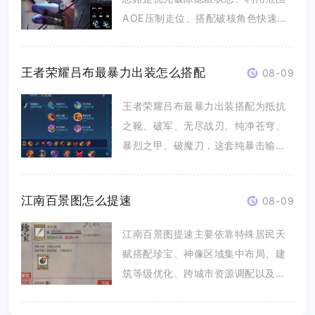
AOE压制走位、搭配破核角色快速处
理...
王者荣耀吕布最暴力出装怎么搭配
08-09
王者荣耀吕布最暴力出装搭配为抵抗
之靴、破军、无尽战刃、纯净苍穹、
暴烈之甲、破魔刀，这套纯暴击输出
流出...
江南百景图怎么提速
08-09
江南百景图提速主要依靠特殊居民天
赋搭配珍宝、神像区域集中布局、建
筑等级优化、跨城市资源调配以及加
速道...