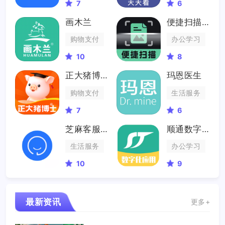
7
6
画木兰
便捷扫描大师
购物支付
办公学习
10
8
正大猪博士
玛恩医生
购物支付
生活服务
7
6
芝麻客服助手
顺通数字应用
生活服务
办公学习
10
9
最新资讯
更多+