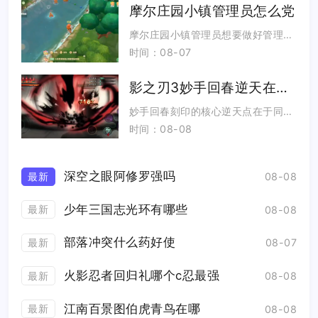
摩尔庄园小镇管理员怎么党
摩尔庄园小镇管理员想要做好管理，核心是吃透全部管理权限、规范成员进出机制、统筹小镇建设与资源运营，同时维持社群...
时间：08-07
影之刃3妙手回春逆天在哪里
妙手回春刻印的核心逆天点在于同步放大治疗回复与护盾双重收益，打破高难度副本输出和生存无法兼顾的固有玩法限制，单...
时间：08-08
深空之眼阿修罗强吗
最新
08-08
少年三国志光环有哪些
最新
08-08
部落冲突什么药好使
最新
08-07
火影忍者回归礼哪个c忍最强
最新
08-08
江南百景图伯虎青鸟在哪
最新
08-08