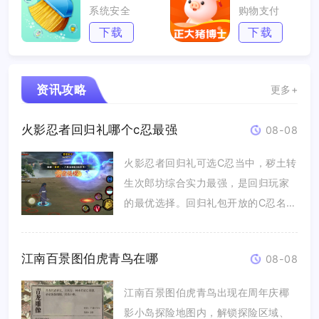
系统安全
购物支付
下载
下载
资讯攻略
更多+
火影忍者回归礼哪个c忍最强
08-08
火影忍者回归礼可选C忍当中，秽土转
生次郎坊综合实力最强，是回归玩家
的最优选择。回归礼包开放的C忍名
单...
江南百景图伯虎青鸟在哪
08-08
江南百景图伯虎青鸟出现在周年庆椰
影小岛探险地图内，解锁探险区域、