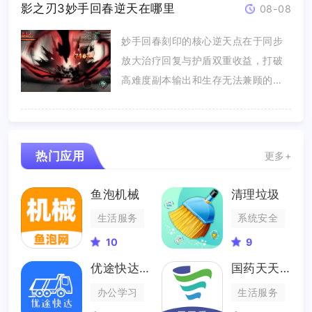
影之刃3妙手回春逆天在哪里
08-08
妙手回春刻印的核心逆天点在于同步
放大治疗回复与护盾双重收益，打破
高难度副本输出和生存无法兼顾的固
有玩...
热门应用
更多+
鱼泡机械
清理垃圾
生活服务
系统安全
10
9
优途快达司机
国药天天看
办公学习
生活服务