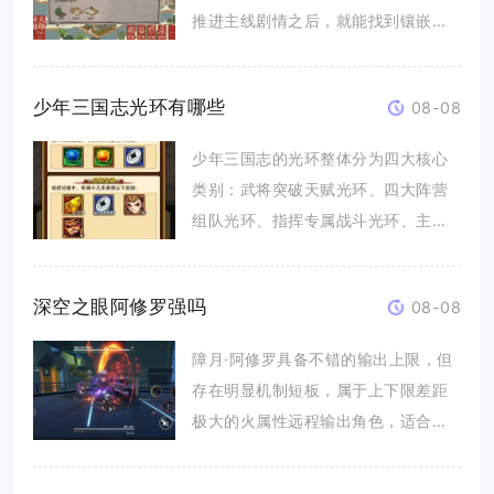
推进主线剧情之后，就能找到镶嵌伯
虎与...
少年三国志光环有哪些
08-08
少年三国志的光环整体分为四大核心
类别：武将突破天赋光环、四大阵营
组队光环、指挥专属战斗光环、主角
独立...
深空之眼阿修罗强吗
08-08
障月·阿修罗具备不错的输出上限，但
存在明显机制短板，属于上下限差距
极大的火属性远程输出角色，适合有
操...